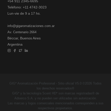
+54 911 2345-6695
Teléfono: +11 4742-3023
Lun-vie de 9 a 17 hs.
info@gigaromatizaciones.com.ar
Av. Centenario 2664
Béccar, Buenos Aires
Argentina
GIG* Aromatización Profesional - Sitio oficial V5.0 ©2026 Todos
los derechos reservados®
GIG* y la tecnología Scent HD* son marcas registradas® de
Adserco S.A. y no pueden ser utilizadas sin autorización.
Las marcas y logos comerciales mencionados corresponden a sus
respectivos propietarios.